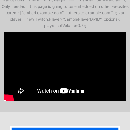
var options = { width: 420, height: 240, channel: "detesterclan", //
Only needed if this page is going to be embedded on other websites
parent: ["embed.example.com", "othersite.example.com"] }; var
player = new Twitch.Player("SamplePlayerDivID", options);
player.setVolume(0.5);