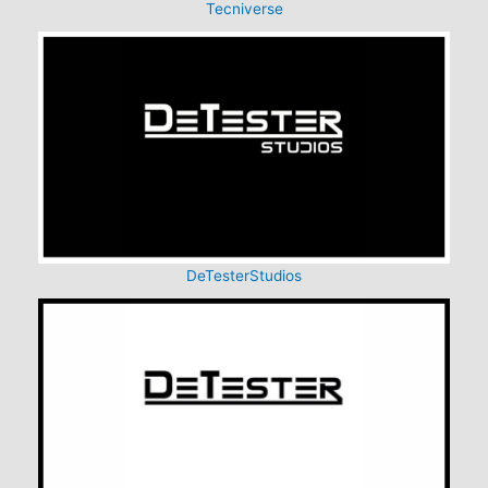
Tecniverse
DeTesterStudios