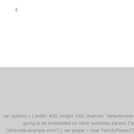
var options = { width: 420, height: 240, channel: "detesterclan"
going to be embedded on other websites parent: [
"othersite.example.com"] }; var player = new Twitch.Player("