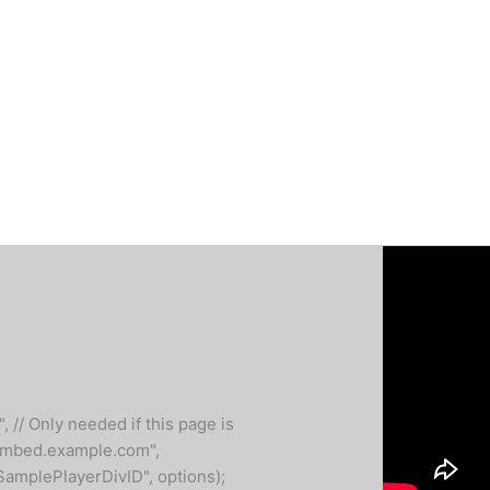
, // Only needed if this page is
"embed.example.com",
SamplePlayerDivID", options);