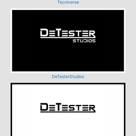
Tecniverse
DeTesterStudios