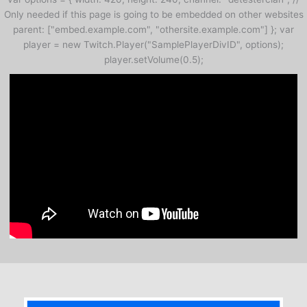
Only needed if this page is going to be embedded on other websites
parent: ["embed.example.com", "othersite.example.com"] }; var
player = new Twitch.Player("SamplePlayerDivID", options);
player.setVolume(0.5);