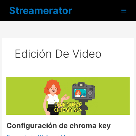
Ir
Streamerator
al
contenido
Edición De Video
Configuración
de
chroma
key
Configuración de chroma key