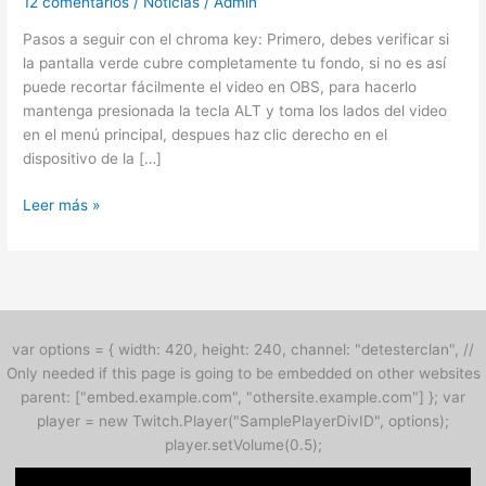
12 comentarios
/
Noticias
/
Admin
Pasos a seguir con el chroma key: Primero, debes verificar si
la pantalla verde cubre completamente tu fondo, si no es así
puede recortar fácilmente el video en OBS, para hacerlo
mantenga presionada la tecla ALT y toma los lados del video
en el menú principal, despues haz clic derecho en el
dispositivo de la […]
Leer más »
var options = { width: 420, height: 240, channel: "detesterclan", //
Only needed if this page is going to be embedded on other websites
parent: ["embed.example.com", "othersite.example.com"] }; var
player = new Twitch.Player("SamplePlayerDivID", options);
player.setVolume(0.5);