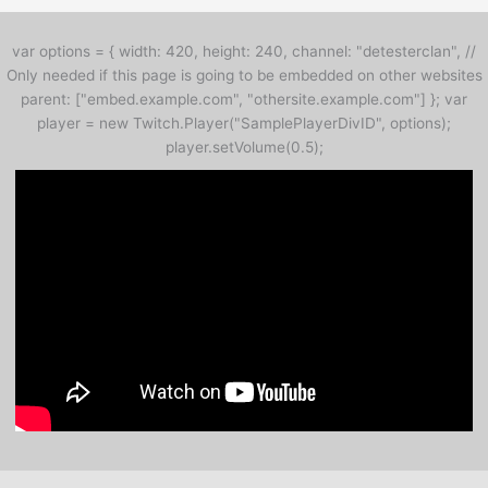
var options = { width: 420, height: 240, channel: "detesterclan", //
Only needed if this page is going to be embedded on other websites
parent: ["embed.example.com", "othersite.example.com"] }; var
player = new Twitch.Player("SamplePlayerDivID", options);
player.setVolume(0.5);