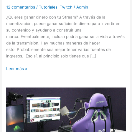
12 comentarios
/
Tutoriales
,
Twitch
/
Admin
¿Quieres ganar dinero con tu Stream? A través de la
monetización, puede ganar suficiente dinero para invertir en
su contenido y ayudarlo a construir una
marca. Eventualmente, incluso podría ganarse la vida a través
de la transmisión. Hay muchas maneras de hacer
esto. Probablemente sea mejor tener varias fuentes de
ingresos. Eso sí, al principio solo tienes que […]
Leer más »
La
clave
para
ser
un
Streamer
de