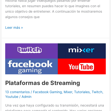
historia hasta jugar videojuegos pasando por enseñar
tutoriales, en resumen puedes hacer lo que imagines con el
unico objetivo de entretener. A continuación te mostraremos
algunos consejos que
Leer más »
Plataformas
de
Streaming
Plataformas de Streaming
13 comentarios
/
Facebook Gaming
,
Mixer
,
Tutoriales
,
Twitch
,
Youtube
/
Admin
Una vez que haya configurado su transmisión, necesitará una
plataforma para compartir el contenido. Hay varias opciones