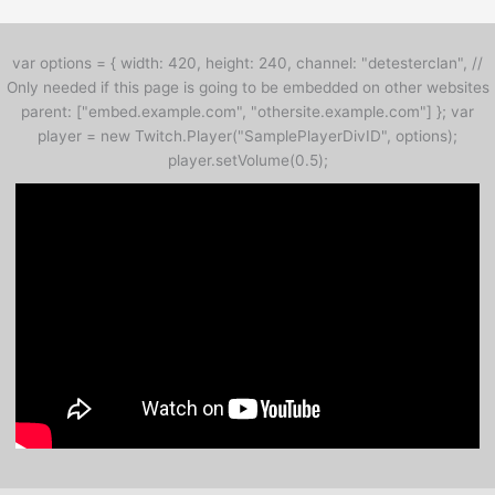
var options = { width: 420, height: 240, channel: "detesterclan", //
Only needed if this page is going to be embedded on other websites
parent: ["embed.example.com", "othersite.example.com"] }; var
player = new Twitch.Player("SamplePlayerDivID", options);
player.setVolume(0.5);