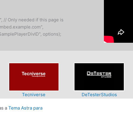
, // Only needed if this page is
"embed.example.com",
SamplePlayerDivID", options);
Tecniverse
DeTesterStudios
as a
Tema Astra para