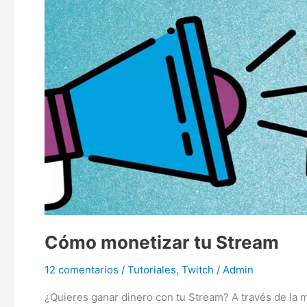
Cómo
monetizar
tu
Stream
Cómo monetizar tu Stream
12 comentarios
/
Tutoriales
,
Twitch
/
Admin
¿Quieres ganar dinero con tu Stream? A través de la m