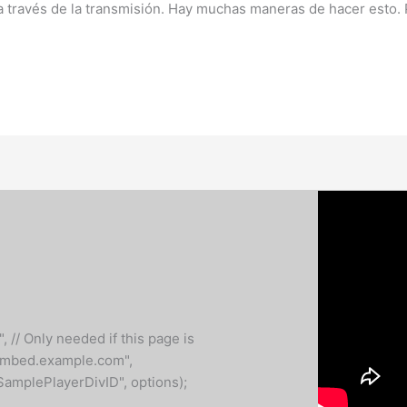
 a través de la transmisión. Hay muchas maneras de hacer esto.
, // Only needed if this page is
"embed.example.com",
SamplePlayerDivID", options);