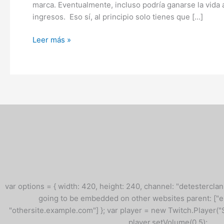
marca. Eventualmente, incluso podría ganarse la vida
ingresos. Eso sí, al principio solo tienes que […]
Leer más »
var options = { width: 420, height: 240, channel: "detesterclan"
going to be embedded on other websites parent: [
"othersite.example.com"] }; var player = new Twitch.Player("
player.setVolume(0.5);