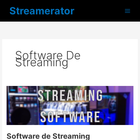
Ir
Streamerator
al
contenido
Software De
Streaming
Software
de
Streaming
Software de Streaming