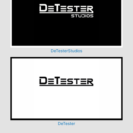
DeTesterStudios
DeTester