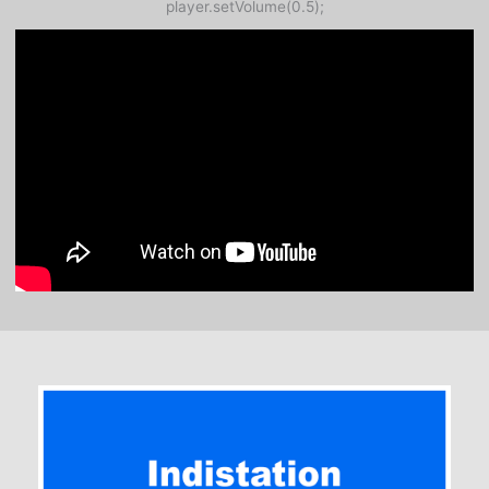
player.setVolume(0.5);