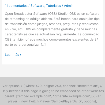
11 comentarios
/
Software
,
Tutoriales
/
Admin
Open Broadcaster Software (OBS) Studio OBS es un software
de streaming de código abierto. Está hecho para cualquier tipo
de transmisión como juegos, reseñas, preguntas y respuestas
en vivo, etc. OBS es completamente gratuito y tiene muchas
características que se actualizan regularmente. La comunidad
OBS también ofrece muchos complementos excelentes de 3ª
parte para personalizar […]
Leer más »
var options = { width: 420, height: 240, channel: "detesterclan", //
Only needed if this page is going to be embedded on other websites
parent: ["embed.example.com", "othersite.example.com"] }; var
player = new Twitch.Player("SamplePlayerDivID", options);